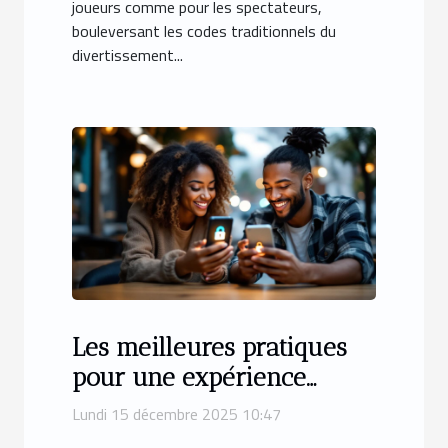
joueurs comme pour les spectateurs,
bouleversant les codes traditionnels du
divertissement...
Les meilleures pratiques
pour une expérience
sécurisée de rencontres en
Lundi 15 décembre 2025 10:47
ligne