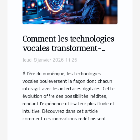
Comment les technologies
vocales transforment-
elles les interactions
Jeudi 8 janvier 2026 11:26
numériques ?
À l’ère du numérique, les technologies
vocales bouleversent la façon dont chacun
interagit avec les interfaces digitales. Cette
évolution offre des possibilités inédites,
rendant l’expérience utilisateur plus fluide et
intuitive. Découvrez dans cet article
comment ces innovations redéfinissent...