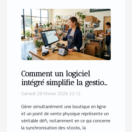
Comment un logiciel
intégré simplifie la gestion
de votre commerce en
Samedi 28 février 2026 22:12
ligne et physique ?
Gérer simultanément une boutique en ligne
et un point de vente physique représente un
véritable défi, notamment en ce qui concerne
la synchronisation des stocks, la