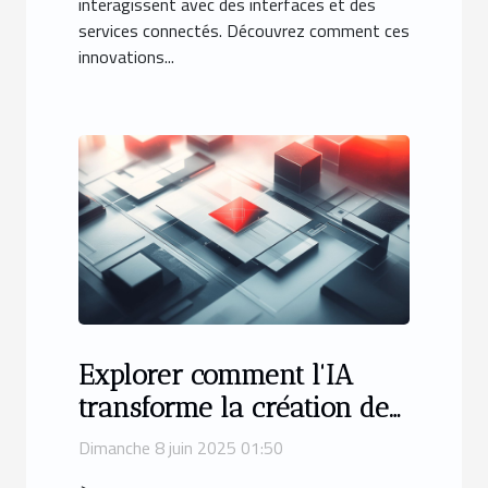
interagissent avec des interfaces et des
services connectés. Découvrez comment ces
innovations...
Explorer comment l'IA
transforme la création de
logos et images
Dimanche 8 juin 2025 01:50
professionnelles