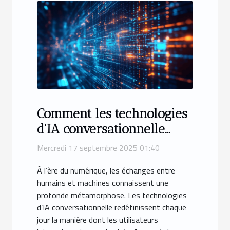
Comment les technologies
d'IA conversationnelle
transforment-elles
Mercredi 17 septembre 2025 01:40
l'interaction numérique ?
À l’ère du numérique, les échanges entre
humains et machines connaissent une
profonde métamorphose. Les technologies
d’IA conversationnelle redéfinissent chaque
jour la manière dont les utilisateurs