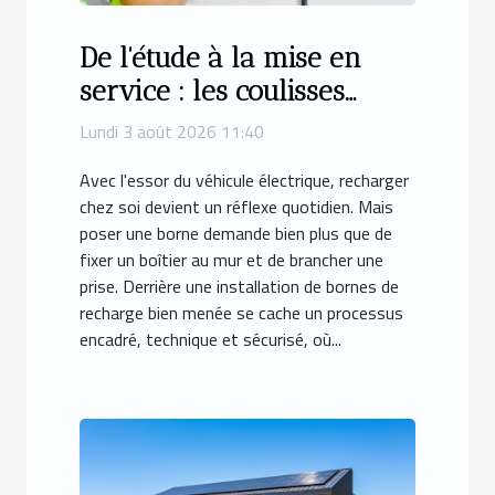
De l'étude à la mise en
service : les coulisses
d'une installation de
Lundi 3 août 2026 11:40
bornes de recharge à
Avec l'essor du véhicule électrique, recharger
Montpellier
chez soi devient un réflexe quotidien. Mais
poser une borne demande bien plus que de
fixer un boîtier au mur et de brancher une
prise. Derrière une installation de bornes de
recharge bien menée se cache un processus
encadré, technique et sécurisé, où...