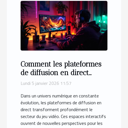
Comment les plateformes
de diffusion en direct
révolutionnent-elles le
Lundi 5 janvier 2026 11:57
monde du jeu vidéo ?
Dans un univers numérique en constante
évolution, les plateformes de diffusion en
direct transforment profondément le
secteur du jeu vidéo. Ces espaces interactifs
ouvrent de nouvelles perspectives pour les