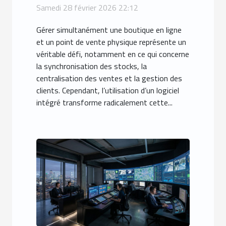
de votre commerce en
Samedi 28 février 2026 22:12
ligne et physique ?
Gérer simultanément une boutique en ligne
et un point de vente physique représente un
véritable défi, notamment en ce qui concerne
la synchronisation des stocks, la
centralisation des ventes et la gestion des
clients. Cependant, l’utilisation d’un logiciel
intégré transforme radicalement cette...