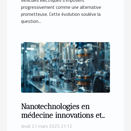
progressivement comme une alternative
prometteuse. Cette évolution soulève la
question...
Nanotechnologies en
médecine innovations et
controverses
Jeudi 27 mars 2025 21:12