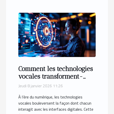
Comment les technologies
vocales transforment-
elles les interactions
Jeudi 8 janvier 2026 11:26
numériques ?
À l’ère du numérique, les technologies
vocales bouleversent la façon dont chacun
interagit avec les interfaces digitales. Cette