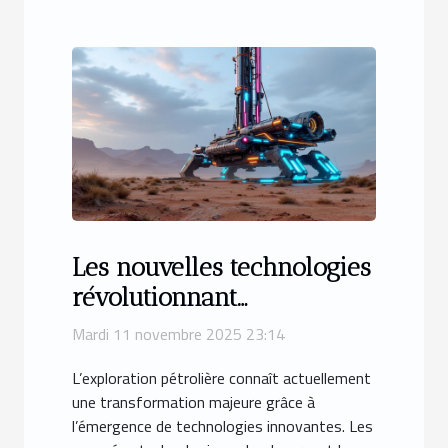
Les nouvelles technologies
révolutionnant
l'exploration pétrolière
Mardi 11 novembre 2025 23:14
L’exploration pétrolière connaît actuellement
une transformation majeure grâce à
l’émergence de technologies innovantes. Les