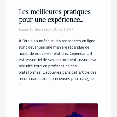
Les meilleures pratiques
pour une expérience
sécurisée de rencontres en
Lundi 15 décembre 2025 10:47
ligne
À l'ère du numérique, les rencontres en ligne
sont devenues une manière répandue de
nouer de nouvelles relations. Cependant, il
est essentiel de savoir comment assurer sa
sécurité tout en profitant de ces
plateformes. Découvrez dans cet article des
recommandations précieuses pour naviguer
le...