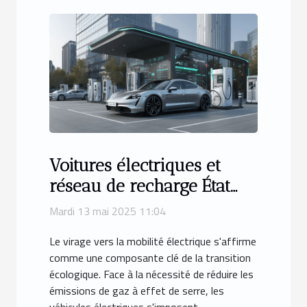
Voitures électriques et
réseau de recharge État
des lieux et
Mardi 13 mai 2025 11:04
développement futur
Le virage vers la mobilité électrique s'affirme
comme une composante clé de la transition
écologique. Face à la nécessité de réduire les
émissions de gaz à effet de serre, les
véhicules électriques s'imposent