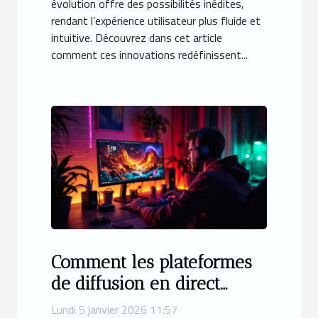
évolution offre des possibilités inédites,
rendant l’expérience utilisateur plus fluide et
intuitive. Découvrez dans cet article
comment ces innovations redéfinissent...
Comment les plateformes
de diffusion en direct
révolutionnent-elles le
Lundi 5 janvier 2026 11:57