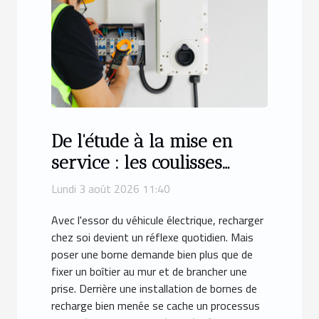
De l'étude à la mise en
service : les coulisses
d'une installation de
Lundi 3 août 2026 11:40
bornes de recharge à
Avec l'essor du véhicule électrique, recharger
Montpellier
chez soi devient un réflexe quotidien. Mais
poser une borne demande bien plus que de
fixer un boîtier au mur et de brancher une
prise. Derrière une installation de bornes de
recharge bien menée se cache un processus