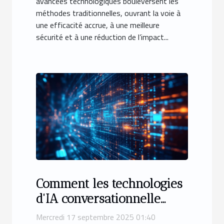
avancées technologiques bouleversent les
méthodes traditionnelles, ouvrant la voie à
une efficacité accrue, à une meilleure
sécurité et à une réduction de l’impact...
Comment les technologies
d'IA conversationnelle
transforment-elles
Mercredi 17 septembre 2025 01:40