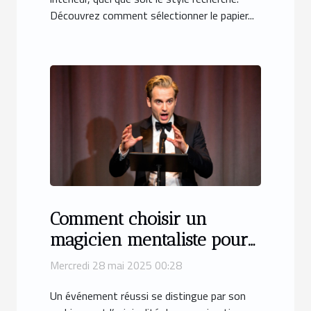
Découvrez comment sélectionner le papier...
Comment choisir un
magicien mentaliste pour
captiver votre événement
Mercredi 28 mai 2025 00:28
Un événement réussi se distingue par son