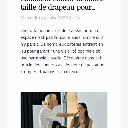
taille de drapeau pour
votre espace ?
Mercredi 14 janvier 2026 01:34
Choisir la bonne taille de drapeau pour un
espace n’est pas toujours aussi simple qu’il
n’y paraît. De nombreux critères entrent en
jeu pour garantir une visibilité optimale et
une harmonie visuelle. Découvrez dans cet
article des conseils avisés pour ne pas vous
tromper et valoriser au mieux...