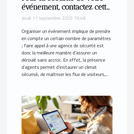
événement, contactez cette
agence spécialisée !
Jeudi 11 septembre 2025 16:49
Organiser un événement implique de prendre
en compte un certain nombre de paramètres
; faire appel à une agence de sécurité est
donc la meilleure manière d’assurer un
déroulé sans accroc. En effet, la présence
d’agents permet d’instaurer un climat
sécurisé, de maîtriser les flux de visiteurs,...