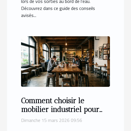
lors de vos sorties au bord de l’eau.
Découvrez dans ce guide des conseils
avisés...
Comment choisir le
mobilier industriel pour
une décoration
Dimanche 15 mars 2026 09:56
authentique ?