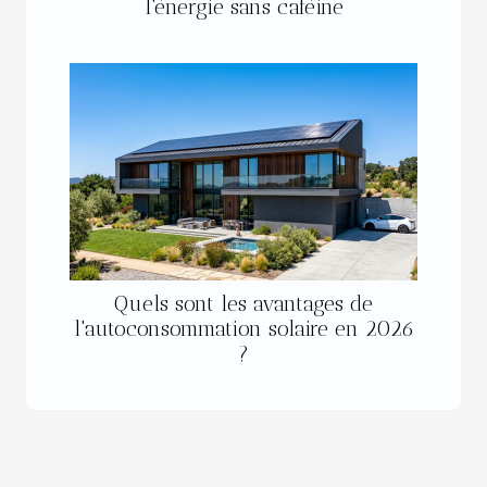
l'énergie sans caféine
Quels sont les avantages de
l'autoconsommation solaire en 2026
?