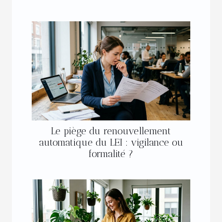
Le piège du renouvellement
automatique du LEI : vigilance ou
formalité ?