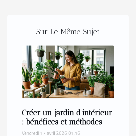
Sur Le Même Sujet
Créer un jardin d'intérieur
: bénéfices et méthodes
Vendredi 17 avril 2026 01:16