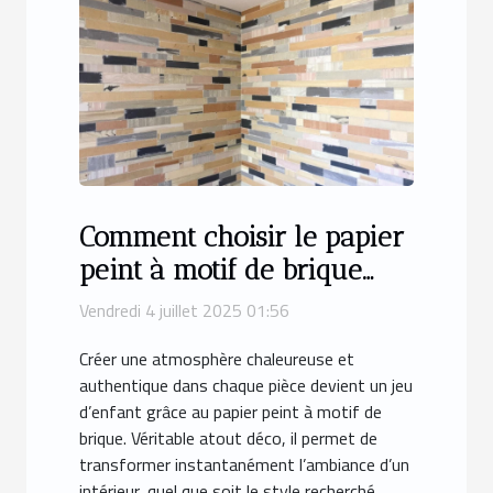
Comment choisir le papier
peint à motif de brique
pour chaque pièce ?
Vendredi 4 juillet 2025 01:56
Créer une atmosphère chaleureuse et
authentique dans chaque pièce devient un jeu
d’enfant grâce au papier peint à motif de
brique. Véritable atout déco, il permet de
transformer instantanément l’ambiance d’un
intérieur, quel que soit le style recherché.