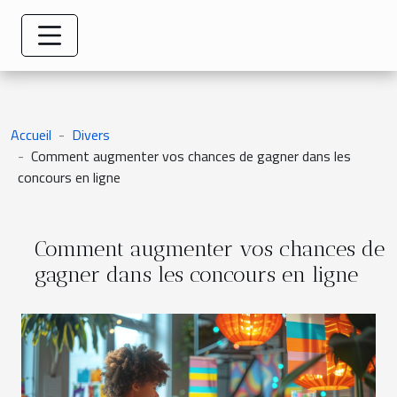
Accueil
Divers
Comment augmenter vos chances de gagner dans les
concours en ligne
Comment augmenter vos chances de
gagner dans les concours en ligne