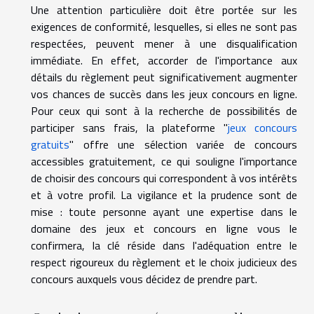
Une attention particulière doit être portée sur les
exigences de conformité, lesquelles, si elles ne sont pas
respectées, peuvent mener à une disqualification
immédiate. En effet, accorder de l'importance aux
détails du règlement peut significativement augmenter
vos chances de succès dans les jeux concours en ligne.
Pour ceux qui sont à la recherche de possibilités de
participer sans frais, la plateforme "
jeux concours
gratuits
" offre une sélection variée de concours
accessibles gratuitement, ce qui souligne l'importance
de choisir des concours qui correspondent à vos intérêts
et à votre profil. La vigilance et la prudence sont de
mise : toute personne ayant une expertise dans le
domaine des jeux et concours en ligne vous le
confirmera, la clé réside dans l'adéquation entre le
respect rigoureux du règlement et le choix judicieux des
concours auxquels vous décidez de prendre part.