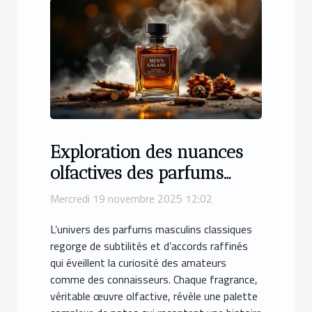
Exploration des nuances
olfactives des parfums
masculins classiques ?
Mercredi 19 novembre 2025 12:02
L’univers des parfums masculins classiques
regorge de subtilités et d’accords raffinés
qui éveillent la curiosité des amateurs
comme des connaisseurs. Chaque fragrance,
véritable œuvre olfactive, révèle une palette