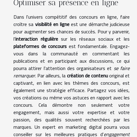
Optimiser sa présence en ligne
Dans l'univers compétitif des concours en ligne, faire
croître sa
visibilité en ligne
est une démarche judicieuse
pour augmenter ses chances de succès. Pour y parvenir,
l'
interaction régulière
sur les réseaux sociaux et les
plateformes de concours
est fondamentale. Engagez-
vous dans la communauté en commentant les
publications et en participant aux discussions, ce qui
pourra attirer l'attention des organisateurs et
se faire
remarquer
. Par ailleurs, la
création de contenu
original et
captivant, en lien avec les thèmes des concours, est
également une stratégie efficace. Partagez vos idées,
vos créations ou même vos astuces en rapport avec les
concours. Cela démontre non seulement votre
engagement, mais aussi votre expertise et votre
passion, des qualités souvent recherchées par les
marques. Un expert en marketing digital pourra vous
conseiller sur les meilleures pratiques d'
engagement