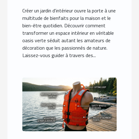
Créer un jardin d'intérieur ouvre la porte à une
multitude de bienfaits pour la maison et le
bien-être quotidien. Découvrir comment
transformer un espace intérieur en véritable
oasis verte séduit autant les amateurs de
décoration que les passionnés de nature.
Laissez-vous guider à travers des...