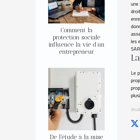
une 
droi
enre
donn
Comment la
asse
protection sociale
les 
influence la vie d’un
SARL
entrepreneur
La
Le p
prop
prop
plus
Jeu
De l'étude à la mise