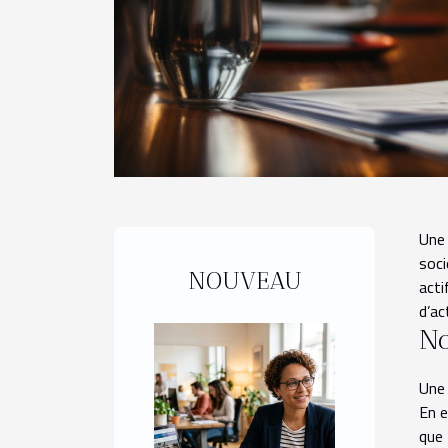
Une 
soci
NOUVEAU
acti
d’ac
No
Une 
En e
que 