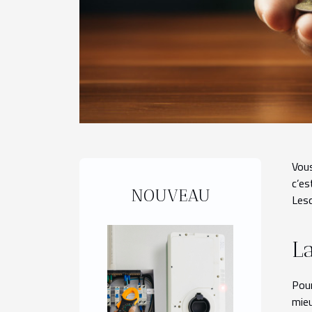
Vous
c’es
NOUVEAU
Lesq
L
Pour
mieu