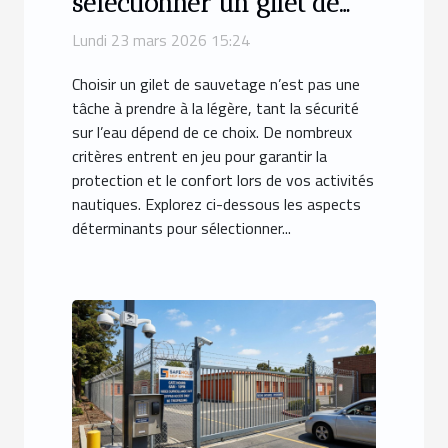
sélectionner un gilet de
sauvetage adapté à vos
Lundi 23 mars 2026 15:24
besoins
Choisir un gilet de sauvetage n’est pas une
tâche à prendre à la légère, tant la sécurité
sur l’eau dépend de ce choix. De nombreux
critères entrent en jeu pour garantir la
protection et le confort lors de vos activités
nautiques. Explorez ci-dessous les aspects
déterminants pour sélectionner...