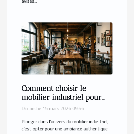
avisés...
Comment choisir le
mobilier industriel pour
une décoration
Dimanche 15 mars 2026 09:56
authentique ?
Plonger dans l’univers du mobilier industriel,
c’est opter pour une ambiance authentique