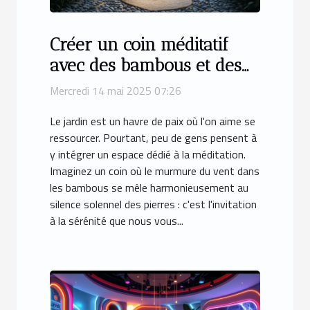
Créer un coin méditatif
avec des bambous et des
pierres dans votre jardin
Mercredi 14 mai 2025 07:26
Le jardin est un havre de paix où l'on aime se
ressourcer. Pourtant, peu de gens pensent à
y intégrer un espace dédié à la méditation.
Imaginez un coin où le murmure du vent dans
les bambous se mêle harmonieusement au
silence solennel des pierres : c'est l'invitation
à la sérénité que nous vous...