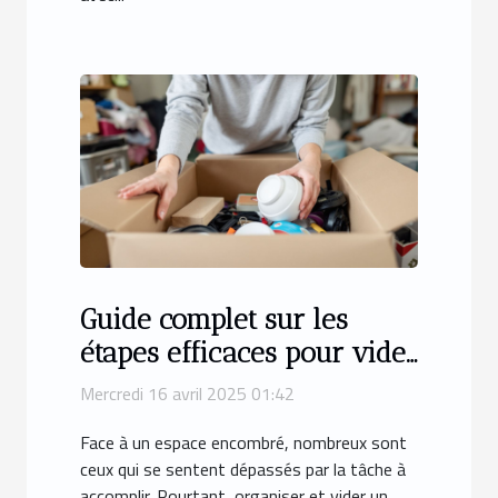
Guide complet sur les
étapes efficaces pour vider
un espace encombré
Mercredi 16 avril 2025 01:42
Face à un espace encombré, nombreux sont
ceux qui se sentent dépassés par la tâche à
accomplir. Pourtant, organiser et vider un