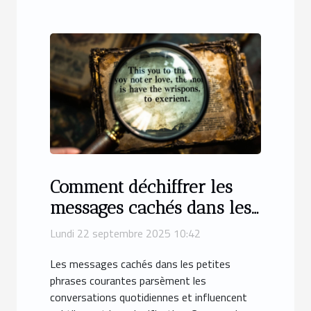
Comment déchiffrer les
messages cachés dans les
petites phrases courantes ?
Lundi 22 septembre 2025 10:42
Les messages cachés dans les petites
phrases courantes parsèment les
conversations quotidiennes et influencent