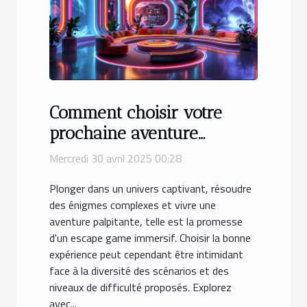
Comment choisir votre
prochaine aventure
d'escape game immersive
Mercredi 30 avril 2025 00:28
Plonger dans un univers captivant, résoudre
des énigmes complexes et vivre une
aventure palpitante, telle est la promesse
d'un escape game immersif. Choisir la bonne
expérience peut cependant être intimidant
face à la diversité des scénarios et des
niveaux de difficulté proposés. Explorez
avec...