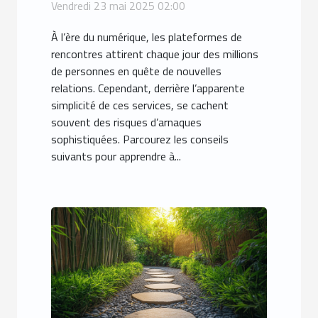
plateformes de rencontres
Vendredi 23 mai 2025 02:00
À l’ère du numérique, les plateformes de
rencontres attirent chaque jour des millions
de personnes en quête de nouvelles
relations. Cependant, derrière l’apparente
simplicité de ces services, se cachent
souvent des risques d’arnaques
sophistiquées. Parcourez les conseils
suivants pour apprendre à...