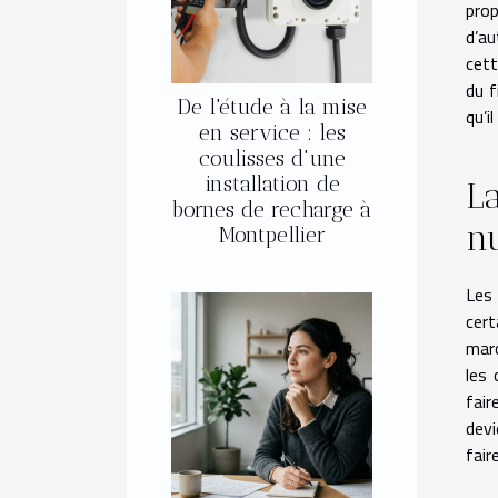
prop
d’au
cett
du f
De l'étude à la mise
qu’i
en service : les
coulisses d'une
installation de
La
bornes de recharge à
n
Montpellier
Les
cert
marc
les 
fair
devi
fair