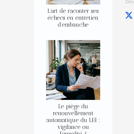
Dim
L’art de raconter ses
échecs en entretien
d’embauche
Le piège du
renouvellement
automatique du LEI :
vigilance ou
formalité ?