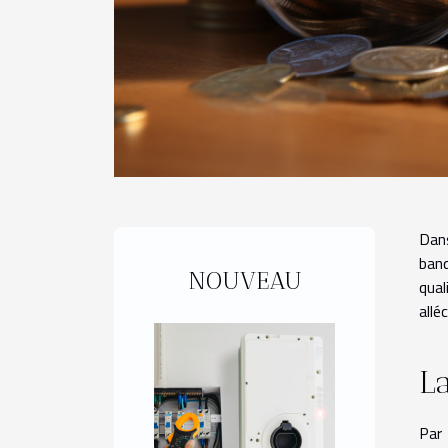
Dan
banq
NOUVEAU
qual
allé
La
Par 